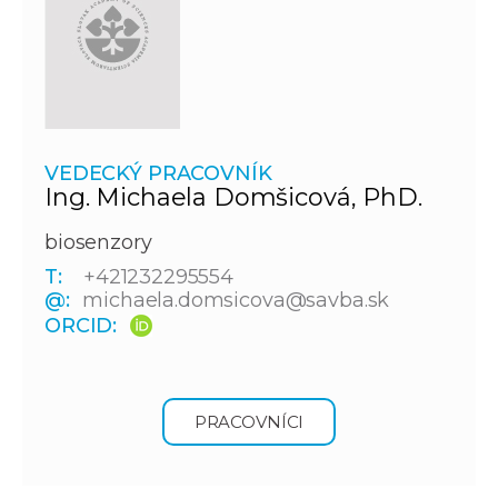
VEDECKÝ PRACOVNÍK
Ing. Michaela Domšicová, PhD.
biosenzory
T:
+421232295554
@:
michaela.domsicova@savba.sk
ORCID:
PRACOVNÍCI