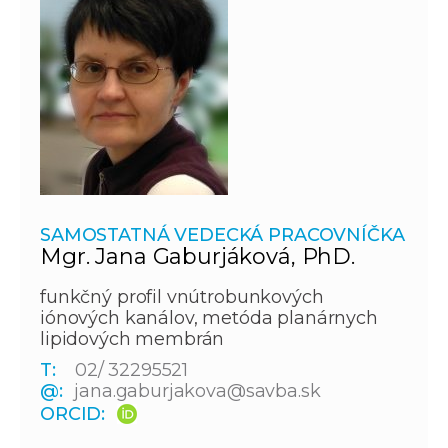
SAMOSTATNÁ VEDECKÁ PRACOVNÍČKA
Mgr. Jana Gaburjáková, PhD.
funkčný profil vnútrobunkových
iónových kanálov, metóda planárnych
lipidových membrán
T:
02/ 32295521
@:
jana.gaburjakova@savba.sk
ORCID: