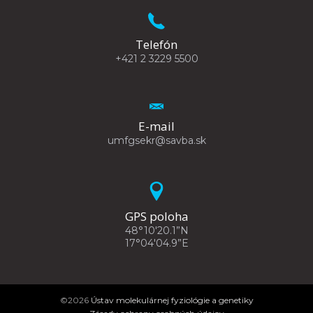
Telefón
+421 2 3229 5500
E-mail
umfgsekr@savba.sk
GPS poloha
48°10'20.1”N
17°04'04.9”E
©2026
Ústav molekulárnej fyziológie a genetiky