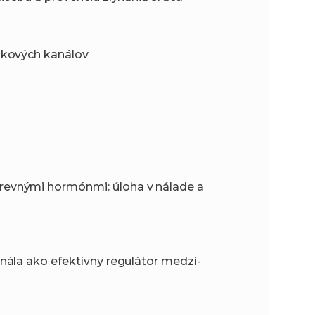
ikových kanálov
evnými hormónmi: úloha v nálade a
nála ako efektívny regulátor medzi-