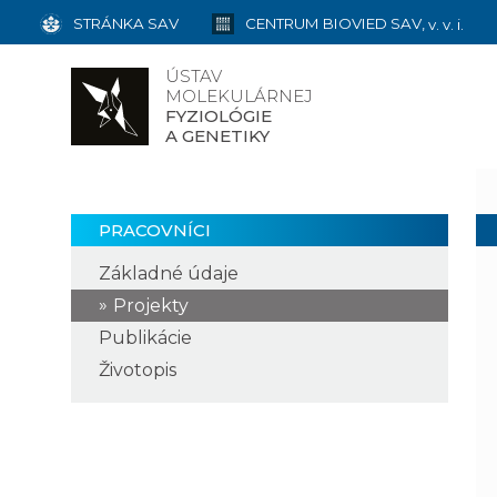
STRÁNKA SAV
CENTRUM BIOVIED SAV,
v. v. i.
ÚSTAV
MOLEKULÁRNEJ
FYZIOLÓGIE
A GENETIKY
PRACOVNÍCI
Základné údaje
Projekty
Publikácie
Životopis