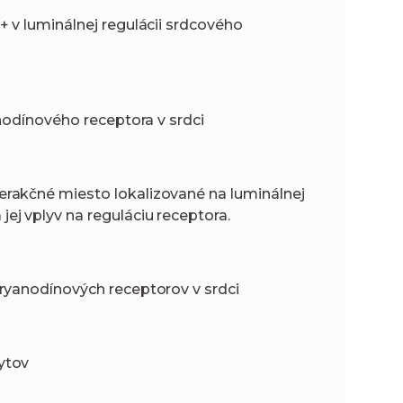
 v luminálnej regulácii srdcového
anodínového receptora v srdci
rakčné miesto lokalizované na luminálnej
j vplyv na reguláciu receptora.
ryanodínových receptorov v srdci
ytov