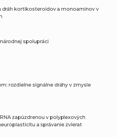
h dráh kortikosteroidov a monoamínov v
m
národnej spolupráci
 rozdielne signálne dráhy v zmysle
mRNA zapúzdrenou v polyplexových
neuroplasticitu a správanie zvierat