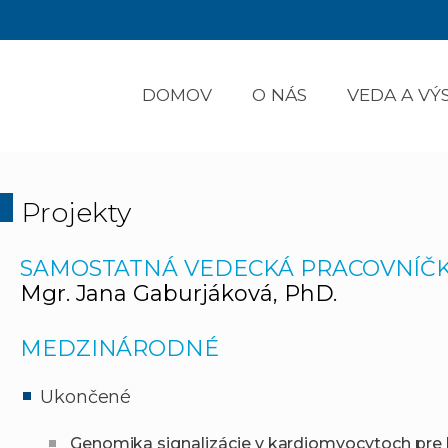
DOMOV
O NÁS
VEDA A V
Projekty
SAMOSTATNÁ VEDECKÁ PRACOVNÍČ
Mgr. Jana Gaburjáková, PhD.
MEDZINÁRODNÉ
Ukončené
Genomika signalizácie v kardiomyocytoch pre l