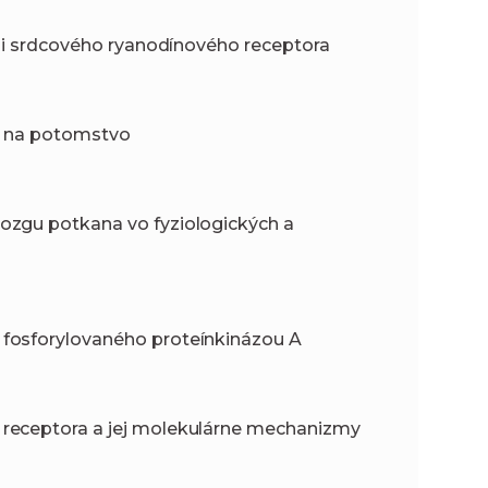
cii srdcového ryanodínového receptora
y na potomstvo
ozgu potkana vo fyziologických a
 fosforylovaného proteínkinázou A
 receptora a jej molekulárne mechanizmy