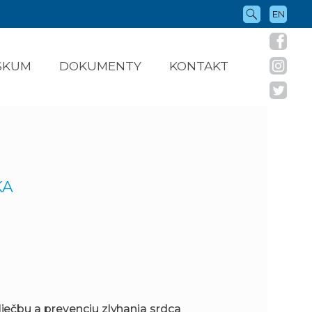
EN
ÝSKUM
DOKUMENTY
KONTAKT
KA
iečbu a prevenciu zlyhania srdca