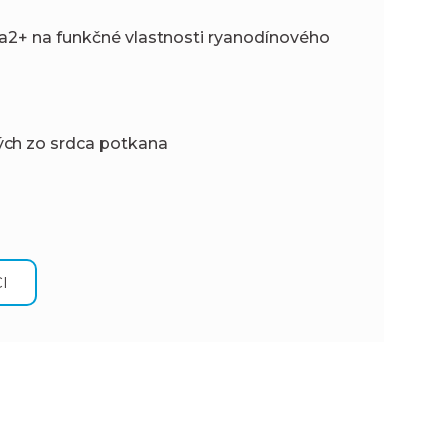
Ca2+ na funkčné vlastnosti ryanodínového
ých zo srdca potkana
I