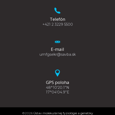
Telefón
+421 2 3229 5500
E-mail
umfgsekr@savba.sk
GPS poloha
48°10'20.1”N
17°04'04.9”E
©2026
Ústav molekulárnej fyziológie a genetiky