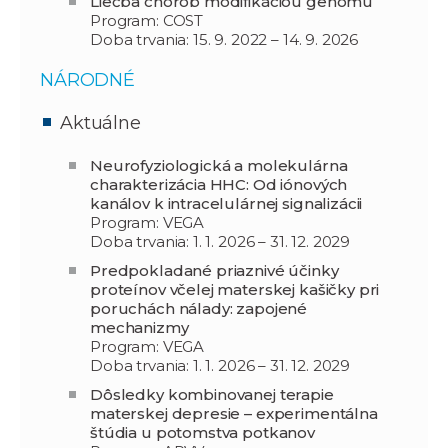
Liečba chorôb modifikáciou genómu
Program: COST
Doba trvania: 15. 9. 2022 – 14. 9. 2026
NÁRODNÉ
Aktuálne
Neurofyziologická a molekulárna
charakterizácia HHC: Od iónových
kanálov k intracelulárnej signalizácii
Program: VEGA
Doba trvania: 1. 1. 2026 – 31. 12. 2029
Predpokladané priaznivé účinky
proteínov včelej materskej kašičky pri
poruchách nálady: zapojené
mechanizmy
Program: VEGA
Doba trvania: 1. 1. 2026 – 31. 12. 2029
Dôsledky kombinovanej terapie
materskej depresie – experimentálna
štúdia u potomstva potkanov