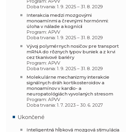
Program: APVV
Doba trvania: 1. 9. 2025 – 31. 8. 2029
Interakcia medzi mozgovými
monoamínmi a črevnými hormónmi:
úloha v nálade a kognícii
Program: APVV
Doba trvania: 1. 9. 2025 – 31. 8. 2029
Vývoj polymérnych nosičov pre transport
mRNA do rôznych typov buniek a z krvi
cez tkanivové bariéry
Program: APVV
Doba trvania: 1. 9. 2025 – 31. 8. 2029
Molekulárne mechanizmy interakcie
signálnych dráh kortikosteroidov a
monoamínov v kardio- a
neuropatológiách vyvolaných stresom
Program: APVV
Doba trvania: 1. 7. 2023 – 30. 6. 2027
Ukončené
Inteligentná hĺbková mozgová stimulácia