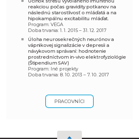
Účinok stresu vyvolaného imunitnou
reakciou počas gravidity potkanov na
následnú starostlivosť o mláďatá a na
hipokampálnu excitabilitu mláďat.
Program: VEGA
Doba trvania: 1. 1. 2015 – 31. 12. 2017
Úloha neurosekrečných neurónov a
vápnikovej signalizácie v depresii a
návykovom správaní: hodnotenie
prostredníctvom in-vivo elektrofyziológie
(Štipendium SAV)
Program: Iné projekty
Doba trvania: 8. 10. 2013 – 7. 10. 2017
PRACOVNÍCI