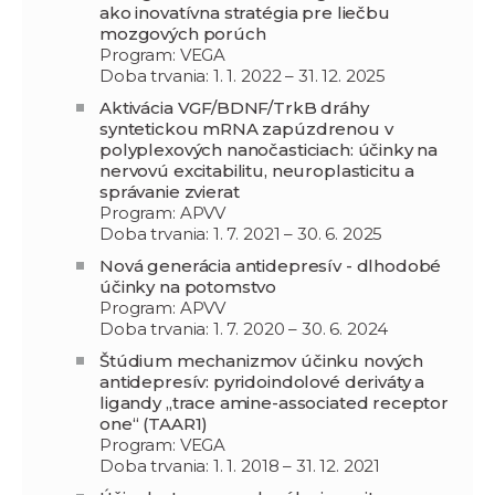
ako inovatívna stratégia pre liečbu
mozgových porúch
Program: VEGA
Doba trvania: 1. 1. 2022 – 31. 12. 2025
Aktivácia VGF/BDNF/TrkB dráhy
syntetickou mRNA zapúzdrenou v
polyplexových nanočasticiach: účinky na
nervovú excitabilitu, neuroplasticitu a
správanie zvierat
Program: APVV
Doba trvania: 1. 7. 2021 – 30. 6. 2025
Nová generácia antidepresív - dlhodobé
účinky na potomstvo
Program: APVV
Doba trvania: 1. 7. 2020 – 30. 6. 2024
Štúdium mechanizmov účinku nových
antidepresív: pyridoindolové deriváty a
ligandy „trace amine-associated receptor
one“ (TAAR1)
Program: VEGA
Doba trvania: 1. 1. 2018 – 31. 12. 2021