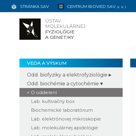
STRÁNKA SAV
CENTRUM BIOVIED SAV,
v. v. i.
ÚSTAV
MOLEKULÁRNEJ
FYZIOLÓGIE
A GENETIKY
VEDA A VÝSKUM
Odd. biofyziky a elektrofyziológie
Odd. biochémie a cytochémie
O oddelení
Lab. kultivačný box
Biochemické laboratórium
Lab. elektrónovej mikroskopie
Lab. molekulárnej apidológie