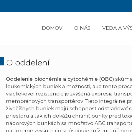
DOMOV
O NÁS
VEDA A V
O oddelení
Oddelenie biochémie a cytochémie
(OBC)
skúma r
leukemických buniek a možnosti, ako tento proces
viacliekovej rezistencie je zvýšená expresia tran
membránových transportérov. Tieto integrálne 
živočíšnych buniek majú schopnosť odstraňovať c
priestoru a tak ich dokážu chrániť bunky pred to
nádorových bunkách sa množstvo ABC transporté
nadmerne zvyšuje, čo spôsobuje zníženie účinnosti