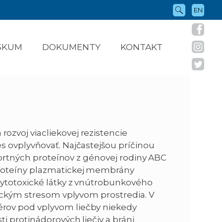
EN
ÝSKUM
DOKUMENTY
KONTAKT
ozvoj viacliekovej rezistencie
 ovplyvňovať. Najčastejšou príčinou
sportných proteínov z génovej rodiny ABC
proteíny plazmatickej membrány
ytotoxické látky z vnútrobunkového
xickým stresom vplyvom prostredia. V
rov pod vplyvom liečby niekedy
 protinádorových liečiv a bráni