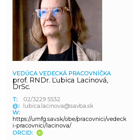
VEDÚCA VEDECKÁ PRACOVNÍČKA
prof. RNDr. Ľubica Lacinová,
DrSc.
T:
02/3229 5532
@:
lubica.lacinova@savba.sk
W:
https://umfg.sav.sk/obe/pracovnici/vedeck
i-pracovnici/lacinova/
ORCID: