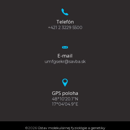
Telefón
+421 2 3229 5500
E-mail
umfgsekr@savba.sk
GPS poloha
48°10'20.1”N
17°04'04.9”E
©2026
Ústav molekulárnej fyziológie a genetiky